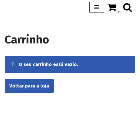
0
Avançar
para
o
Carrinho
conteúdo
O seu carrinho está vazio.
Voltar para a loja